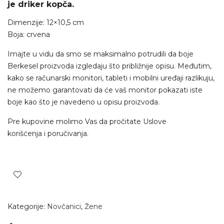
je driker kopča.
Dimenzije: 12×10,5 cm
Boja: crvena
Imajte u vidu da smo se maksimalno potrudili da boje
Berkesel proizvoda izgledaju što približnije opisu. Međutim,
kako se računarski monitori, tableti i mobilni uređaji razlikuju,
ne možemo garantovati da će vaš monitor pokazati iste
boje kao što je navedeno u opisu proizvoda.
Pre kupovine molimo Vas da pročitate
Uslove
korišćenja
i
poručivanja
.
Kategorije:
Novčanici
,
Žene