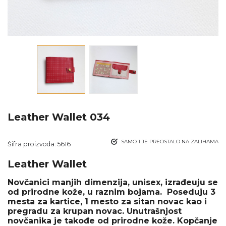
Leather Wallet 034
SAMO 1 JE PREOSTALO NA ZALIHAMA
Šifra proizvoda:
5616
Leather Wallet
Novčanici manjih dimenzija, unisex, izrađeuju se
od prirodne kože, u raznim bojama. Poseduju 3
mesta za kartice, 1 mesto za sitan novac kao i
pregradu za krupan novac. Unutrašnjost
novčanika je takođe od prirodne kože. Kopčanje